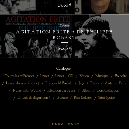
27,00
€
Épuisé
AGITATION FRITE 1 DE PHILIPPE
ROBERT
25,00
€
Catalogue
Toutes les références
Livres
Livres + CD
Vision
Musique
En boîte
Le son du grisli (revue)
Français & English
Jazz
Piano
Agitation Frite
Nurse with Wound
Réédition des 15 ans
Bélom
Hors Collection
En voie de disparition !
Guitare
Ross Bolleter
Sitôt épuisé
LENKA LENTE