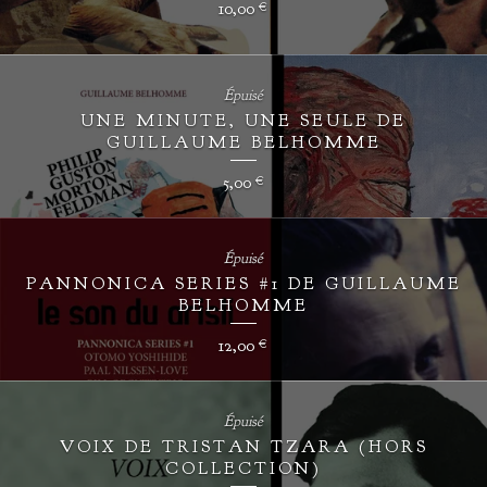
10,00
€
Épuisé
UNE MINUTE, UNE SEULE DE
GUILLAUME BELHOMME
5,00
€
Épuisé
PANNONICA SERIES #1 DE GUILLAUME
BELHOMME
12,00
€
Épuisé
VOIX DE TRISTAN TZARA (HORS
COLLECTION)