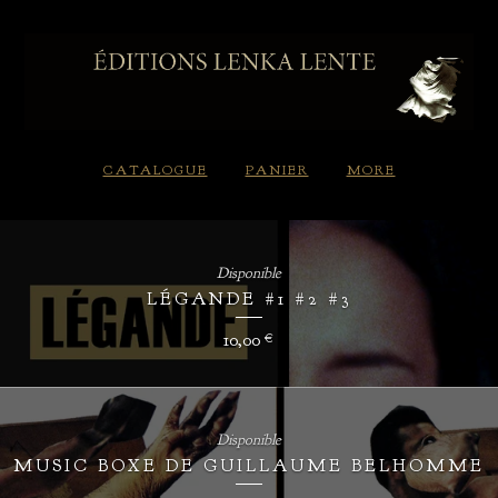
CATALOGUE
PANIER
MORE
Disponible
LÉGANDE #1 #2 #3
10,00
€
Disponible
MUSIC BOXE DE GUILLAUME BELHOMME