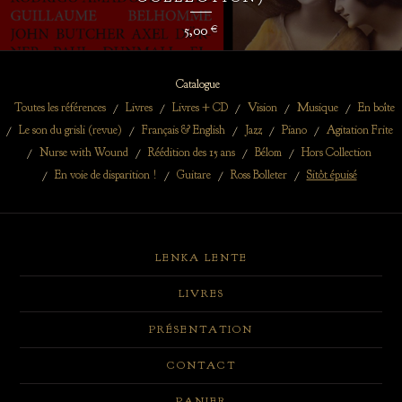
5,00
€
Catalogue
Toutes les références
Livres
Livres + CD
Vision
Musique
En boîte
Le son du grisli (revue)
Français & English
Jazz
Piano
Agitation Frite
Nurse with Wound
Réédition des 15 ans
Bélom
Hors Collection
En voie de disparition !
Guitare
Ross Bolleter
Sitôt épuisé
LENKA LENTE
LIVRES
PRÉSENTATION
CONTACT
PANIER