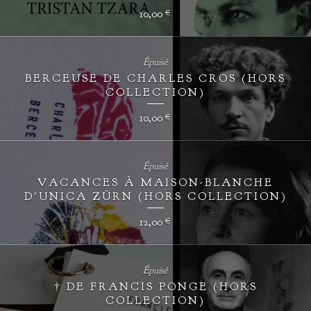
10,00
€
Épuisé
BERCEUSE DE CHARLES CROS (HORS
COLLECTION)
10,00
€
Épuisé
VACANCES À MAISON-BLANCHE
D'UNICA ZÜRN (HORS COLLECTION)
12,00
€
Épuisé
† DE FRANCIS PONGE (HORS
COLLECTION)