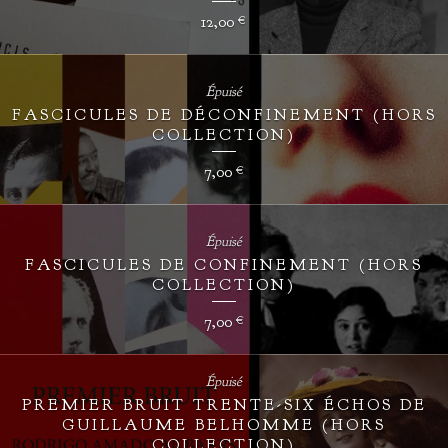
12,00
€
Épuisé
FASCICULES DE DÉCONFINEMENT (HORS
COLLECTION)
7,00
€
Épuisé
FASCICULES DE CONFINEMENT (HORS
COLLECTION)
7,00
€
Épuisé
PREMIER BRUIT TRENTE-SIX ÉCHOS DE
GUILLAUME BELHOMME (HORS
COLLECTION)